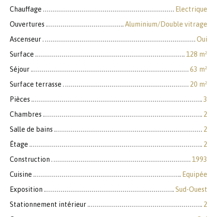
Chauffage
Electrique
Ouvertures
Aluminium/Double vitrage
Ascenseur
Oui
Surface
128
m²
Séjour
63
m²
Surface terrasse
20
m²
Pièces
3
Chambres
2
Salle de bains
2
Étage
2
Construction
1993
Cuisine
Equipée
Exposition
Sud-Ouest
Stationnement intérieur
2