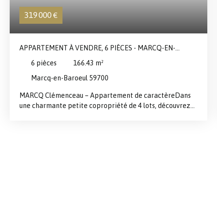
319 000
€
APPARTEMENT À VENDRE, 6 PIÈCES - MARCQ-EN-
BAROEUL 59700
6
pièces
166.43
m²
Marcq-en-Baroeul 59700
MARCQ Clémenceau – Appartement de caractèreDans
une charmante petite copropriété de 4 lots, découvrez
ce magnifique appartement de 166,43m² au cachet
exceptionnel. Vous serez immédiatement séduit par ses
éléments anciens préservés : parquet d’origine, moulures
élégantes et cheminée, offrant une base idéale pour un
projet de rénovation ambitieux. Situé à deux pas du
tramway, ce bien bénéficie d’un emplacement pratique
et recherché, avec un accès rapide aux transports et
commodités. Donnant sur un boulevard, il offre une
ambiance urbaine dynamique. Des travaux de rénovation
complète sont à prévoir, laissant libre cours à vos envies