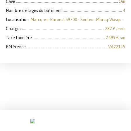
Cave
Oui
Nombre d'étages du bâtiment
4
Localisation
Marcq-en-Baroeul 59700 - Secteur Marcq-Wasquehal-Mouvaux
Charges
287
€ /mois
Taxe foncière
2 499
€ /an
Référence
VA22145