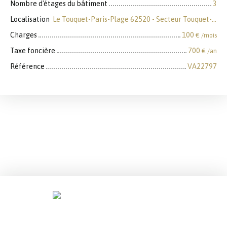
Nombre d'étages du bâtiment
3
Localisation
Le Touquet-Paris-Plage 62520 - Secteur Touquet-Front de mer
Charges
100
€ /mois
Taxe foncière
700
€ /an
Référence
VA22797