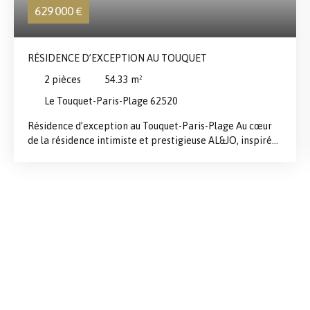
629 000
€
RÉSIDENCE D’EXCEPTION AU TOUQUET
2
pièces
54.33
m²
Le Touquet-Paris-Plage 62520
Résidence d’exception au Touquet-Paris-Plage Au cœur
de la résidence intimiste et prestigieuse AL&JO, inspirée
des villas emblématiques du Touquet, découvrez ce
magnifique appartement T2 de plus de 54 m² en rez de
jardin. Bénéficiant d'une belle luminosité, il se compose
d'une entrée avec WC indépendant, d'un spacieux séjour
avec cuisine ouverte donnant sur un jardin de plus de
70m2 et d'un cellier pratique. L'espace nuit donnant
accès au jardin également dispose d'une chambre
confortable ainsi qu'une salle de bains élégamment
agencée Une place de stationnement et un local à vélos
privatisés complètent ce bien. Idéalement situé, vous
profiterez d'un environnement privilégié à proximité