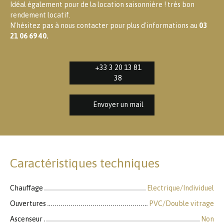
Idéal également pour de la location saisonnière ! très bon
rendement locatif.
N'hésitez pas à nous contacter pour plus d'informations au
03
21 06 69 40.
+33 3 20 13 81
38
Envoyer un mail
Caractéristiques techniques
Chauffage
Electrique/Individuel
Ouvertures
PVC/Double vitrage
Ascenseur
Non