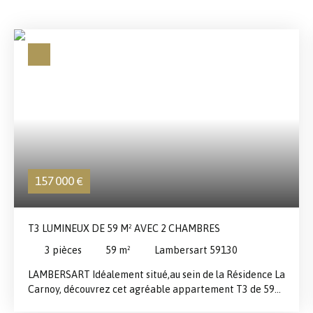
157 000
€
T3 LUMINEUX DE 59 M² AVEC 2 CHAMBRES
3
pièces
59
m²
Lambersart 59130
LAMBERSART Idéalement situé,au sein de la Résidence La
Carnoy, découvrez cet agréable appartement T3 de 59
m², situé au 2ᵉ étage sans ascenseur. Son emplacement