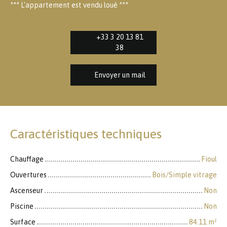
*** L'appartement est vendu loué ***
+33 3 20 13 81
38
Envoyer un mail
Caractéristiques techniques
Chauffage
Fioul
Ouvertures
Bois/Simple vitrage
Ascenseur
Non
Piscine
Non
Surface
84.11
m²