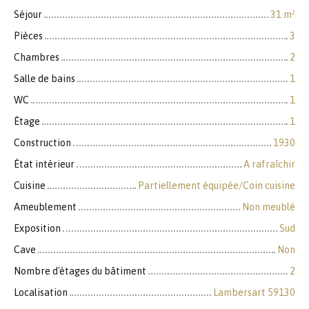
Séjour
31
m²
Pièces
3
Chambres
2
Salle de bains
1
WC
1
Étage
1
Construction
1930
État intérieur
A rafraîchir
Cuisine
Partiellement équipée/Coin cuisine
Ameublement
Non meublé
Exposition
Sud
Cave
Non
Nombre d'étages du bâtiment
2
Localisation
Lambersart 59130