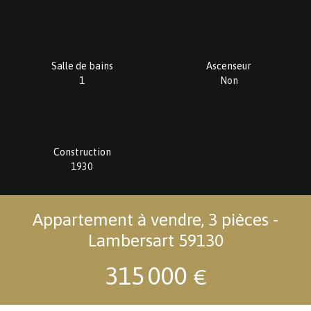
Salle de bains
Ascenseur
1
Non
Construction
1930
Appartement à vendre, 3 pièces -
Lambersart 59130
315 000
€