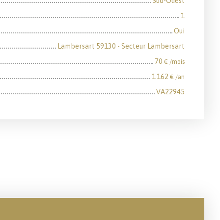
Sud-Ouest
1
Oui
Lambersart 59130 - Secteur Lambersart
70
€ /mois
1 162
€ /an
VA22945