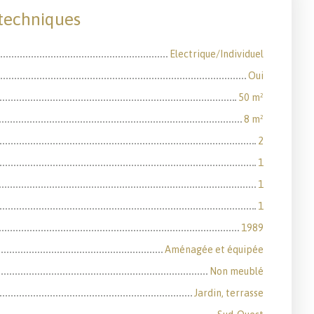
 techniques
Electrique/Individuel
Oui
50
m²
8
m²
2
1
1
1
1989
Aménagée et équipée
Non meublé
Jardin, terrasse