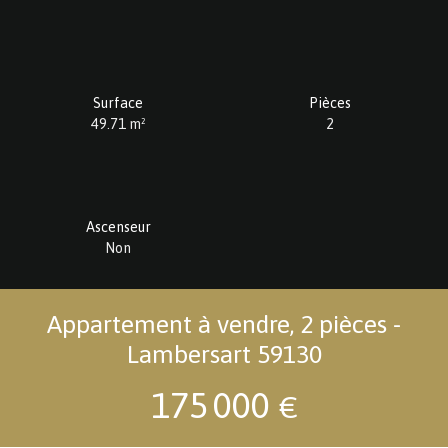
Surface
Pièces
49.71
m²
2
Ascenseur
Non
Appartement à vendre, 2 pièces -
Lambersart 59130
175 000
€