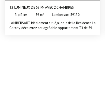
T3 LUMINEUX DE 59 M² AVEC 2 CHAMBRES
3
pièces
59
m²
Lambersart 59130
LAMBERSART Idéalement situé,au sein de la Résidence La
Carnoy, découvrez cet agréable appartement T3 de 59
m², situé au 2ᵉ étage sans ascenseur. Son emplacement
constitue un véritable atout : l’appartement se trouve à
proximité immédiate du métro Pont Supérieur, des
commerces et des commodités du quotidien.
L’appartement offre une distribution fonctionnelle et de
beaux volumes. Il se compose d’une entrée, d’un séjour
lumineux d’environ 20 m², d’une cuisine aménagée et
équipée, de deux chambres, d’une salle de bains avec
baignoire et de WC indépendants. Grâce à son exposition
Sud-Est et à ses larges ouvertures, le logement bénéficie
d’une belle luminosité. Les fenêtres en PVC double
vitrage contribuent au confort de l’ensemble.
L’appartement, rénové en 2022, est présenté en bon
état intérieur et offre une décoration neutre permettant
une installation rapide. Une cave d’environ 3 m²