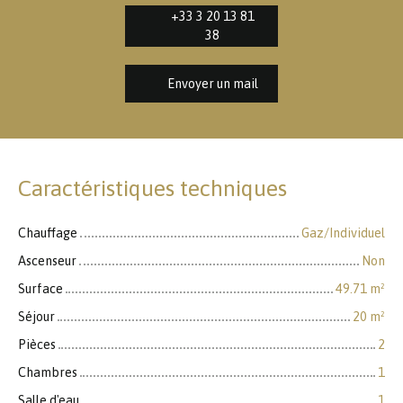
+33 3 20 13 81
38
Envoyer un mail
Caractéristiques techniques
Chauffage
Gaz/Individuel
Ascenseur
Non
Surface
49.71
m²
Séjour
20
m²
Pièces
2
Chambres
1
Salle d'eau
1