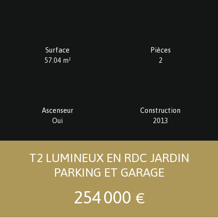
Surface
Pièces
57.04
m²
2
Ascenseur
Construction
Oui
2013
T2 LUMINEUX EN RDC JARDIN
PARKING ET GARAGE
254 000
€