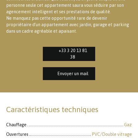
personne seule cet appartement saura vous séduire par son
agencement intelligent et ses prestations de qualité.
Ne manquez pas cette opportunité rare de devenir
propriétaire d’un appartement avec jardin, garage et parking
dans un cadre agréable et apaisant.
+33 3 20 13 81
38
Envoyer un mail
Caractéristiques techniques
Chauffage
Gaz
Ouvertures
PVC/Double vitrage