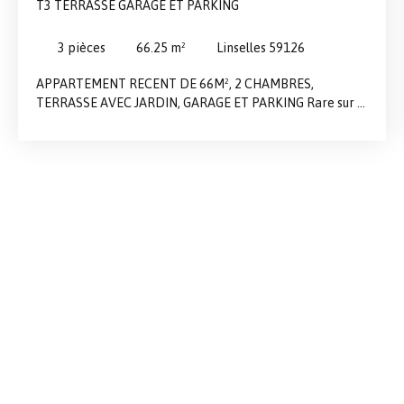
T3 TERRASSE GARAGE ET PARKING
3
pièces
66.25
m²
Linselles 59126
APPARTEMENT RECENT DE 66M², 2 CHAMBRES,
TERRASSE AVEC JARDIN, GARAGE ET PARKING Rare sur le
marché, cet appartement T3 de 66 m² est à découvrir
dans la ville prisée de Linselles. Situé au rez-de-chaussée
d’une résidence récente et de standing, dans un quartier
calme, il combine confort intérieur et extérieur grâce à
sa terrasse et son jardin orienté Sud. En prime, vous
bénéficiez d’un garage et d’une place de parking. Il se
compose : Entrée avec placardsSéjour lumineux de 26 m²
avec cuisine moderne ouverteDeux chambresSalle
d’eauInformations financières: Charges de copropriété:
380 € par trimestreTaxe foncière: 1 169 €À ne pas
manquer, ce bien mérite une visite rapide pour apprécier
tout son potentiel.