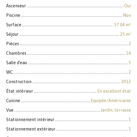
Ascenseur
Oui
Piscine
Non
Surface
57.04
m²
Séjour
25
m²
Pièces
2
Chambres
14
Salle d'eau
5
WC
2
Construction
2013
État intérieur
En excellent état
Cuisine
Equipée/Américaine
Vue
Jardin, terrasse
Stationnement intérieur
1
Stationnement extérieur
1