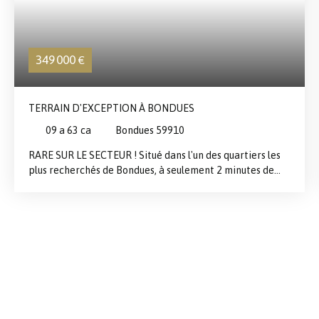
349 000
€
TERRAIN D'EXCEPTION À BONDUES
09 a 63 ca
Bondues 59910
RARE SUR LE SECTEUR ! Situé dans l'un des quartiers les
plus recherchés de Bondues, à seulement 2 minutes de
l'Institut La Croix Blanche, des commerces, des écoles et
des transports permettant de rejoindre rapidement
Lille, ses gares et Paris, découvrez ce magnifique terrain
constructible de 974 m² offrant un cadre de vie
exceptionnel. Niché en fond d'allée privée, à l'abri des
regards, ce terrain bénéficie d'un environnement calme
et verdoyant avec une vue totalement dégagée sur les
champs, sans aucun vis-à-vis. Les atouts qui font la
différence : ✅ Emplacement premium dans un secteur