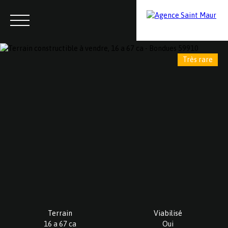
Très rare
Menu
Contactez-nous
Estimation
Terrain
Viabilisé
16 a 67 ca
Oui