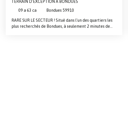
TERRAIN D'EXCEPTION À BONDUES
09 a 63 ca
Bondues 59910
RARE SUR LE SECTEUR ! Situé dans l'un des quartiers les
plus recherchés de Bondues, à seulement 2 minutes de
l'Institut La Croix Blanche, des commerces, des écoles et
des transports permettant de rejoindre rapidement
Lille, ses gares et Paris, découvrez ce magnifique terrain
constructible de 974 m² offrant un cadre de vie
exceptionnel. Niché en fond d'allée privée, à l'abri des
regards, ce terrain bénéficie d'un environnement calme
et verdoyant avec une vue totalement dégagée sur les
champs, sans aucun vis-à-vis. Les atouts qui font la
différence : ✅ Emplacement premium dans un secteur
résidentiel très prisé ✅ Terrain de 974 m² offrant de
nombreuses possibilités de construction ✅ Libre de
constructeur : réalisez le projet qui vous ressemble ✅ En
second rang, au calme absolu ✅ Vue campagne
exceptionnelle et préservée ✅ Exposition idéale pour
profiter pleinement de votre futur jardin ✅ Piscine
possible (sous réserve des autorisations d'urbanisme)