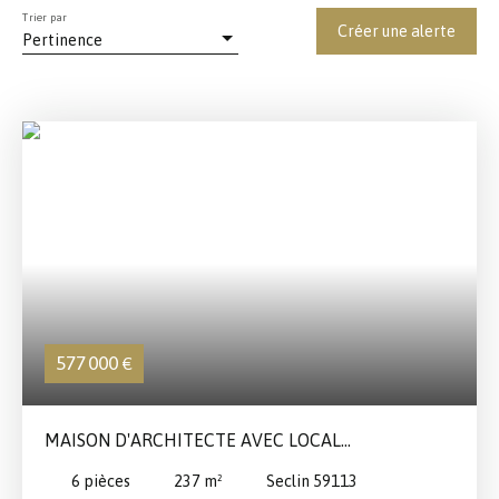
Trier par
Créer une alerte
Pertinence
577 000
€
MAISON D'ARCHITECTE AVEC LOCAL
PROFESSIONNEL INDÉPENDANT (IDÉAL
6
pièces
237
m²
Seclin 59113
PROFESSIONS LIBÉRALES)