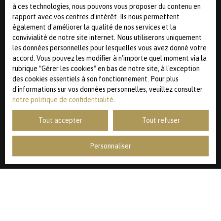
par l'article L223-1 du code de la consommation, sur le
à ces technologies, nous pouvons vous proposer du contenu en
site Internet www.bloctel.gouv.fr ou par courrier adressé
rapport avec vos centres d'intérêt. Ils nous permettent
à :
également d'améliorer la qualité de nos services et la
convivialité de notre site internet. Nous utiliserons uniquement
Société Worldline, Service Bloctel, CS 61311, 41013 BLOIS
les données personnelles pour lesquelles vous avez donné votre
CEDEX.
accord. Vous pouvez les modifier à n'importe quel moment via la
rubrique ″Gérer les cookies″ en bas de notre site, à l'exception
Pour en savoir plus sur le traitement de vos données
des cookies essentiels à son fonctionnement. Pour plus
personnelles, veuillez consulter notre
politique de
d'informations sur vos données personnelles, veuillez consulter
confidentialité
.
notre politique de confidentialité
.
Tout accepter
Tout refuser
Recevoir des annonces
Personnaliser