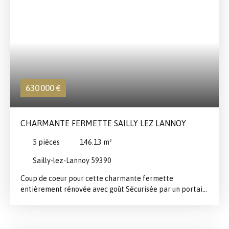
630 000
€
CHARMANTE FERMETTE SAILLY LEZ LANNOY
5
pièces
146.13
m²
Sailly-lez-Lannoy 59390
Coup de coeur pour cette charmante fermette
entièrement rénovée avec goût Sécurisée par un portail
vous pourrez vous garer devant la maison située dans le
centre de Sailly. Très lumineuse et fonctionnelle, vous
serez séduit à coup sur par ses volumes, sa distribution et