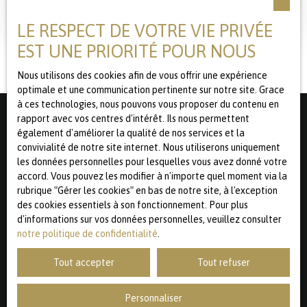
Dans la belle campagne à proximité de Croix , vous
trouverez une magnifique ferme avec douves du 18 ème
LE RESPECT DE VOTRE VIE PRIVÉE
inscrite à l'inventaire des monuments historiques sur 3,2
hectares environ . Sa surface habitable actuelle est de
EST UNE PRIORITÉ POUR NOUS
environ 200 m2 sans compter les greniers avec
potentiel.. Elle s 'organise autour d'une cour carrée de
Nous utilisons des cookies afin de vous offrir une expérience
2500 m2 dont l accés se fait par un porche surmonté d'un
optimale et une communication pertinente sur notre site. Grace
pigeonnier en parfait état. Elle est composée d'une
à ces technologies, nous pouvons vous proposer du contenu en
partie habitable exposée Sud avec differents salons et
rapport avec vos centres d'intérêt. Ils nous permettent
salles à manger ,nombreuses chambres avec cheminées
également d'améliorer la qualité de nos services et la
anciennes, planchers bois et jolis carrelages anciens ,
convivialité de notre site internet. Nous utiliserons uniquement
Ne manquez plus aucun bien
cuisine, 2 salles de bains ,caves et greniers. Plusieurs
les données personnelles pour lesquelles vous avez donné votre
correspondant à votre recherche !
dépendances dont partie avec " autorisation de faire des
accord. Vous pouvez les modifier à n'importe quel moment via la
gites " , une immense grange de 450 m2, écuries et
rubrique ″Gérer les cookies″ en bas de notre site, à l'exception
greniers à grains, etc.... Motte féodale du 12 siècle ou l on
des cookies essentiels à son fonctionnement. Pour plus
accéde par un pont pour arriver aux différentes patures.
d'informations sur vos données personnelles, veuillez consulter
Prénom
Prévoir des travaux de restauration, les toitures en tuiles
notre politique de confidentialité
.
flamandes sont en bon état de conservation. DE QUOI
Nom
FAIRE UN PROJET FABULEUX .... AVIS AUX AMATEURS .
Tout accepter
Tout refuser
Email
Personnaliser