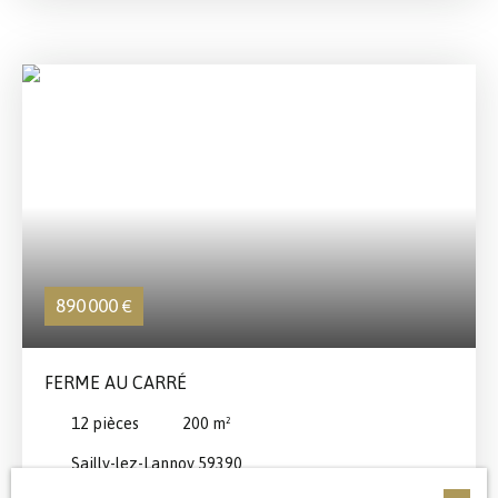
belle intimité. La vaste entrée donne accès à un grand
salon- séjour de 50 m², lumineux et agréable, avec une
cheminée qui apporte chaleur et convivialité. La cuisine,
spacieuse et fonctionnelle, complète parfaitement
l’espace de vie. Avec ses 6 chambres, dont une située au
rez-de-chaussée, cette maison est idéale pour une
famille. Grand garage et magnifique jardin extrêmement
bien entretenu
890 000
€
FERME AU CARRÉ
12
pièces
200
m²
Sailly-lez-Lannoy 59390