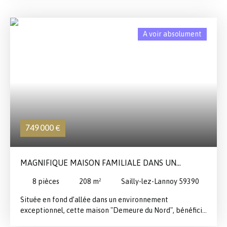
distribution. Au rez-de-chaussée, vous trouverez une
pièce de vie ouverte sur la cuisine et donnant sur le jardin
avec belle terrasse en bois, un bureau ou chambre
A voir absolument
supplémentaire, un WC et un coin buanderie. A l'étage
vous arrivez sur un grand palier donnant sur 2 chambres
et une grande salle de douches Grenier servant de
stockage avec escalier escamotable Le jardin bien
exposé est au calme est sans vis à vis Gros + : Nombreux
rangements sur mesure Contactez nous pour une visite!
749 000
€
MAGNIFIQUE MAISON FAMILIALE DANS UN
ENVIRONNEMENT PRIVILÉGIÉ
8
pièces
208
m²
Sailly-lez-Lannoy 59390
Située en fond d’allée dans un environnement
exceptionnel, cette maison "Demeure du Nord", bénéficie
d’un cadre paisible et d’une parcelle arborée, offrant une