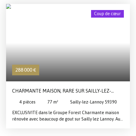
sa clarté. Grand séjour salle à manger avec belle
cheminée feu de bois et chambre parentale d'un coté de
Coup de cœur
l'autre grande cuisine buanderie, salle de jeux ou bureau
et garage. A l'étage vous trouverez 3 chambres et une
salle de bains complète. Beau jardin planté avec grande
terrasse. Contactez nous pour une visite!
288 000
€
CHARMANTE MAISON, RARE SUR SAILLY-LEZ-
LANNOY
4
pièces
77
m²
Sailly-lez-Lannoy 59390
EXCLUSIVITE dans le Groupe Forest Charmante maison
rénovée avec beaucoup de gout sur Sailly lez Lannoy. Au
calme et à l'abris des regards, ce petit cocon douillet
vous séduira par ses volumes, sa luminosité et sa