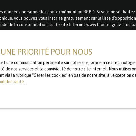
es données personnelles conformément au RGPD. Si vous ne souhaitez p
nique, vous pouvez vous inscrire gratuitement sur la liste d'oppositi
code de la consommation, sur le site Internet www.bloctel.gouv.fr ou pa
loctel, CS 61311, 41013 BLOIS CEDEX.
T UNE PRIORITÉ POUR NOUS
aitement de vos données personnelles, veuillez consulter notre
politique
le et une communication pertinente sur notre site. Grace à ces technolog
té de nos services et la convivialité de notre site internet. Nous utilise
Recevoir des annonces
via la rubrique ″Gérer les cookies″ en bas de notre site, à l'exception d
onfidentialité
.
JE SUIS PROPRIÉTAIRE