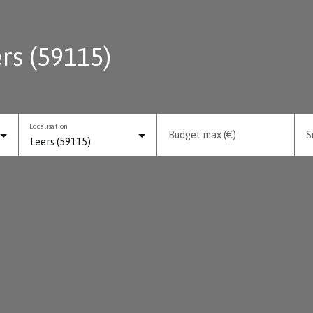
rs (59115)
Localisation
Budget max (€)
S
Leers (59115)