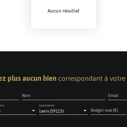
Aucun résultat
z plus aucun bien
correspondant à votre 
Nom
Email
ien
Localisation
Budget max (€)
n
Leers (59115)