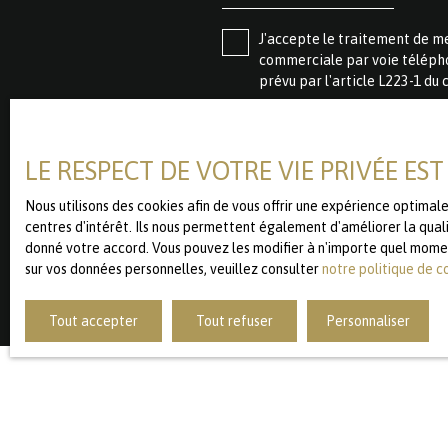
J'accepte le traitement de m
commerciale par voie télépho
prévu par l'article L223-1 du 
Société Worldline, Service B
LE RESPECT DE VOTRE VIE PRIVÉE ES
Pour en savoir plus sur le tr
Nous utilisons des cookies afin de vous offrir une expérience optima
centres d'intérêt. Ils nous permettent également d'améliorer la quali
donné votre accord. Vous pouvez les modifier à n'importe quel moment 
sur vos données personnelles, veuillez consulter
notre politique de c
Tout accepter
Tout refuser
Personnaliser
JE RECHERCHE UN BIEN