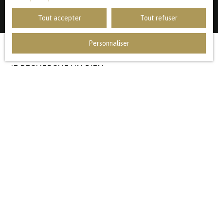
Tout accepter
Tout refuser
Personnaliser
JE RECHERCHE UN BIEN
Vente appartement Lille (59000)
Vente appartement Marcq-en-Baroeul (59700)
Vente maison Lambersart (59130)
Vente maison Mouvaux (59420)
Vente maison Marcq-en-Baroeul (59700)
Vente maison Bondues (59910)
JE SUIS PROPRIÉTAIRE