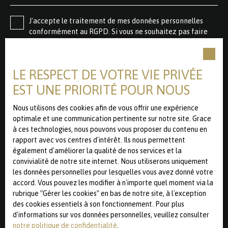
J'accepte le traitement de mes données personnelles
conformément au RGPD. Si vous ne souhaitez pas faire
l'objet de prospection commerciale par voie
téléphonique, vous pouvez vous inscrire gratuitement sur
la liste d'opposition au démarchage téléphonique, prévu
LE RESPECT DE VOTRE VIE PRIVÉE
par l'article L223-1 du code de la consommation, sur le
site Internet www.bloctel.gouv.fr ou par courrier adressé
EST UNE PRIORITÉ POUR NOUS
à :
Nous utilisons des cookies afin de vous offrir une expérience
Société Worldline, Service Bloctel, CS 61311, 41013 BLOIS
optimale et une communication pertinente sur notre site. Grace
CEDEX.
à ces technologies, nous pouvons vous proposer du contenu en
rapport avec vos centres d'intérêt. Ils nous permettent
Pour en savoir plus sur le traitement de vos données
également d'améliorer la qualité de nos services et la
personnelles, veuillez consulter notre
politique de
convivialité de notre site internet. Nous utiliserons uniquement
confidentialité
.
les données personnelles pour lesquelles vous avez donné votre
accord. Vous pouvez les modifier à n'importe quel moment via la
rubrique ″Gérer les cookies″ en bas de notre site, à l'exception
des cookies essentiels à son fonctionnement. Pour plus
Recevoir des annonces
d'informations sur vos données personnelles, veuillez consulter
notre politique de confidentialité
.