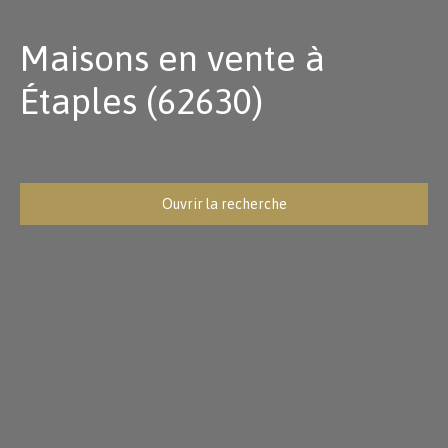
Maisons en vente à
Étaples (62630)
Ouvrir la recherche
Type d'offre
Vente
Type de bien
Maison
Localisation
Étaples (62630)
Budget max (€)