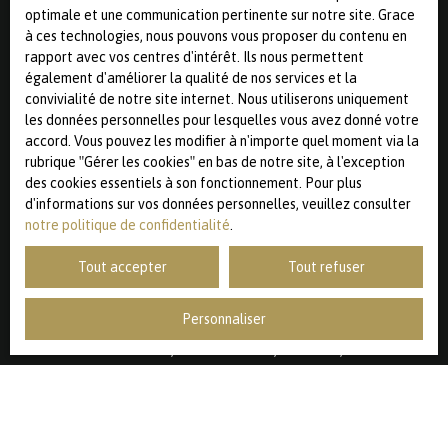
Budget max (€)
optimale et une communication pertinente sur notre site. Grace
à ces technologies, nous pouvons vous proposer du contenu en
rapport avec vos centres d'intérêt. Ils nous permettent
Surface min (m²)
également d'améliorer la qualité de nos services et la
convivialité de notre site internet. Nous utiliserons uniquement
Pièces min
les données personnelles pour lesquelles vous avez donné votre
accord. Vous pouvez les modifier à n'importe quel moment via la
J'accepte le traitement de mes données personnelles
rubrique ″Gérer les cookies″ en bas de notre site, à l'exception
conformément au RGPD. Si vous ne souhaitez pas faire
des cookies essentiels à son fonctionnement. Pour plus
l'objet de prospection commerciale par voie
d'informations sur vos données personnelles, veuillez consulter
téléphonique, vous pouvez vous inscrire gratuitement sur
notre politique de confidentialité
.
la liste d'opposition au démarchage téléphonique, prévu
par l'article L223-1 du code de la consommation, sur le
Tout accepter
Tout refuser
site Internet www.bloctel.gouv.fr ou par courrier adressé
à :
Personnaliser
Société Worldline, Service Bloctel, CS 61311, 41013 BLOIS
CEDEX.
Pour en savoir plus sur le traitement de vos données
personnelles, veuillez consulter notre
politique de