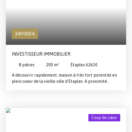
349 000
€
INVESTISSEUR IMMOBILIER
8
pièces
200
m²
Étaples 62630
A découvrir rapidement, maison à très fort potentiel en
plein coeur de la vieille ville d'Etaples. A proximité
immédiate des commerces du centre-ville, des écoles et
cabinets médicaux, cette maison présente de multiples
possibilités d'aménagement de par son double usage
habitation/commercial. Cette maison est divisible en
habitation+ cellule commerciale, ou plusieurs
Coup de cœur
appartements (4-5), ou une habitation seule pour une
famille à la recherche de beaux espaces. Au rez-de-
chaussée, 2 entrées sont déjà présentes, 2 grandes