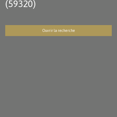
(59320)
Ouvrir la recherche
Type d'offre
Vente
Type de bien
Maison
Localisation
Ennetières-en-Weppes (59320)
Budget max (€)
Surface min (m²)