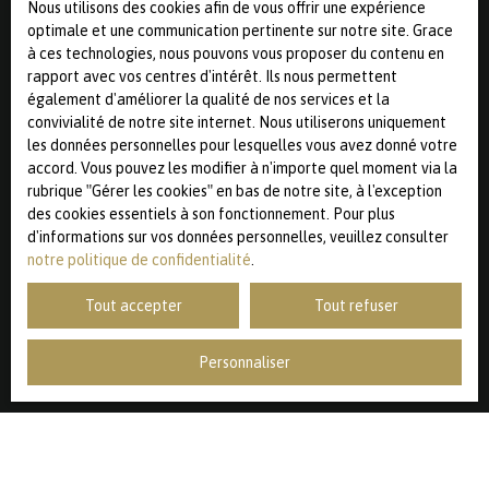
Nous utilisons des cookies afin de vous offrir une expérience
téléphonique, vous pouvez vous inscrire gratuitement sur
optimale et une communication pertinente sur notre site. Grace
la liste d'opposition au démarchage téléphonique, prévu
à ces technologies, nous pouvons vous proposer du contenu en
par l'article L223-1 du code de la consommation, sur le
rapport avec vos centres d'intérêt. Ils nous permettent
site Internet www.bloctel.gouv.fr ou par courrier adressé
également d'améliorer la qualité de nos services et la
à :
convivialité de notre site internet. Nous utiliserons uniquement
les données personnelles pour lesquelles vous avez donné votre
Société Worldline, Service Bloctel, CS 61311, 41013 BLOIS
accord. Vous pouvez les modifier à n'importe quel moment via la
CEDEX.
rubrique ″Gérer les cookies″ en bas de notre site, à l'exception
des cookies essentiels à son fonctionnement. Pour plus
Pour en savoir plus sur le traitement de vos données
d'informations sur vos données personnelles, veuillez consulter
personnelles, veuillez consulter notre
politique de
notre politique de confidentialité
.
confidentialité
.
Tout accepter
Tout refuser
Recevoir des annonces
Personnaliser