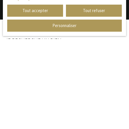
Tout accepter
Tout refuser
Personnaliser
JE RECHERCHE UN BIEN
Vente appartement Lille (59000)
Vente appartement Marcq-en-Baroeul (59700)
Vente maison Lambersart (59130)
Vente maison Mouvaux (59420)
Vente maison Marcq-en-Baroeul (59700)
Vente maison Bondues (59910)
JE SUIS PROPRIÉTAIRE