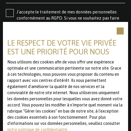
J'accepte le traitement de mes données personnelles
conformément au RGPD. Si vous ne souhaitez pas faire
l'objet de prospection commerciale par voie
téléphonique, vous pouvez vous inscrire gratuitement sur
la liste d'opposition au démarchage téléphonique, prévu
LE RESPECT DE VOTRE VIE PRIVÉE
par l'article L223-1 du code de la consommation, sur le
site Internet www.bloctel.gouv.fr ou par courrier adressé
EST UNE PRIORITÉ POUR NOUS
à :
Nous utilisons des cookies afin de vous offrir une expérience
Société Worldline, Service Bloctel, CS 61311, 41013 BLOIS
optimale et une communication pertinente sur notre site. Grace
CEDEX.
à ces technologies, nous pouvons vous proposer du contenu en
rapport avec vos centres d'intérêt. Ils nous permettent
Pour en savoir plus sur le traitement de vos données
également d'améliorer la qualité de nos services et la
personnelles, veuillez consulter notre
politique de
convivialité de notre site internet. Nous utiliserons uniquement
confidentialité
.
les données personnelles pour lesquelles vous avez donné votre
accord. Vous pouvez les modifier à n'importe quel moment via la
rubrique ″Gérer les cookies″ en bas de notre site, à l'exception
des cookies essentiels à son fonctionnement. Pour plus
Recevoir des annonces
d'informations sur vos données personnelles, veuillez consulter
notre politique de confidentialité
.