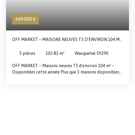
449 000
€
OFF MARKET – MAISONS NEUVES T5 D’ENVIRON 104 M²
– DISPONIBLES CETTE ANNÉE
5
pièces
103.83
m²
Wasquehal 59290
OFF MARKET – Maisons neuves T5 d’environ 104 m² –
Disponibles cette année Plus que 3 maisons disponibles!
Situées dans un nouveau lotissement résidentiel calme
entre la rue de Vauban et ses environs, ces maisons semi-
mitoyennes offrent un cadre de vie agréable, familial et
pratique au quotidien. Chaque maison dispose d’une
entrée accueillante desservant les différents espaces de
vie. Vous profiterez d’un vaste séjour avec cuisine ouverte
d’environ 42 m², offrant un bel espace de réception et de
convivialité, avec un accès direct au jardin privatif clos et
engazonné, idéal pour profiter des beaux jours. La cuisine