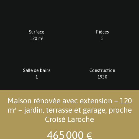
Surface
Pièces
120
m²
5
Salle de bains
Construction
1
1930
Maison rénovée avec extension – 120
m² – jardin, terrasse et garage, proche
Croisé Laroche
465 000
€