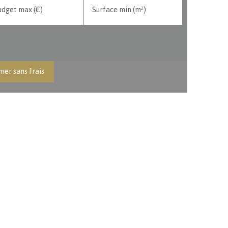
udget max (€)
Surface min (m²)
mer sans frais