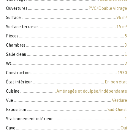
Ouvertures
PVC/Double vitrage
Surface
96
m²
Surface terrasse
15
m²
Pièces
5
Chambres
3
Salle d'eau
1
WC
2
Construction
1930
État intérieur
En bon état
Cuisine
Aménagée et équipée/Indépendante
Vue
Verdure
Exposition
Sud-Ouest
Stationnement intérieur
1
Cave
Oui