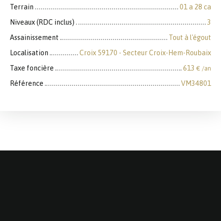
Terrain
01 a 28 ca
Niveaux (RDC inclus)
3
Assainissement
Tout à l'égout
Localisation
Croix 59170 - Secteur Croix-Hem-Roubaix
Taxe foncière
613
€ /an
Référence
VM34801