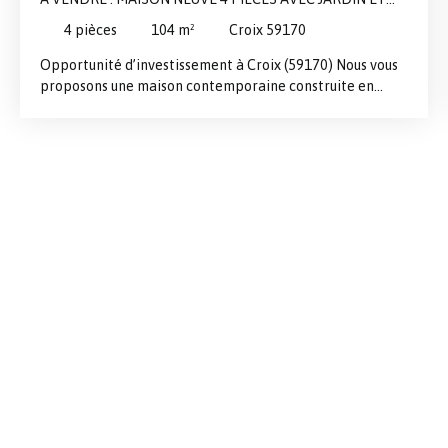
PARKING À CROIX
4
pièces
104
m²
Croix 59170
Opportunité d’investissement à Croix (59170) Nous vous
proposons une maison contemporaine construite en
2023, vendue louée, générant un loyer de 1 700 € + 100 €
de charges par mois. Située dans un domaine sécurisé et
intimiste, cette maison récente et rare sur le secteur
offre confort, modernité et prestations de qualité. Dès
l’entrée, vous découvrez une vaste pièce de vie de 48 m²,
lumineuse et chaleureuse, avec parquet élégant et poêle
à bois. La cuisine ouverte Schmitt, entièrement équipée
et haut de gamme, s’intègre parfaitement à l’espace de
vie et bénéficie d’un puits de lumière à ouverture
électrique. Le séjour s’ouvre directement sur une terrasse
et un jardin privatif bien exposé, idéals pour profiter de
l’extérieur. Le rez-de-chaussée dispose également d’une
buanderie avec ballon thermodynamique et de WC
séparés. Un escalier sur mesure en bois et métal conduit
à l’étage, où le palier dessert trois belles chambres
lumineuses ainsi qu’une salle de bains moderne équipée
d’une baignoire et d’une douche. Un second WC