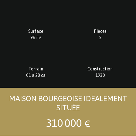
Surface
Pièces
96
m²
5
Terrain
Construction
01 a 28 ca
1930
MAISON BOURGEOISE IDÉALEMENT
SITUÉE
310 000
€