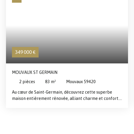
349 000
€
MOUVAUX ST GERMAIN
2
pièces
83
m²
Mouvaux 59420
Au cœur de Saint-Germain, découvrez cette superbe
maison entièrement rénovée, alliant charme et confort.
Le rez-de-chaussée offre un vaste espace de vie de 60
m², comprenant un salon-séjour traversant baigné de
lumière, une cuisine entièrement équipée avec son coin
repas ainsi qu'une agréable salle à manger conviviale. À
l'étage, vous trouverez deux belles chambres et une