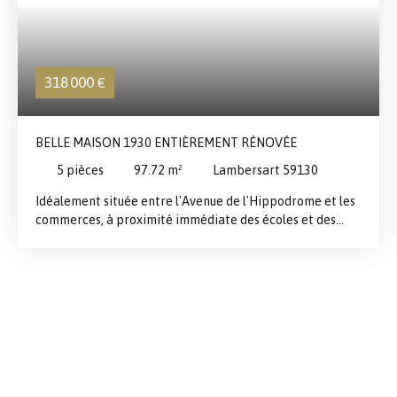
318 000
€
BELLE MAISON 1930 ENTIÈREMENT RÉNOVÉE
5
pièces
97.72
m²
Lambersart 59130
Idéalement située entre l'Avenue de l'Hippodrome et les
commerces, à proximité immédiate des écoles et des
transports, cette charmante maison des années 1930 a
été entièrement rénovée avec goût et ne nécessite aucun
travaux. Dès l'entrée, vous découvrirez une belle pièce de
vie, chaleureuse et baignée de lumière, offrant un cadre
de vie convivial. La cuisine entièrement équipée, pensée
pour le confort du quotidien, s'accompagne d'une salle de
bains fonctionnelle intégrant un espace buanderie.
L'espace nuit propose trois belles chambres ainsi qu'un
bureau. Une cave complète cette maison. Vous