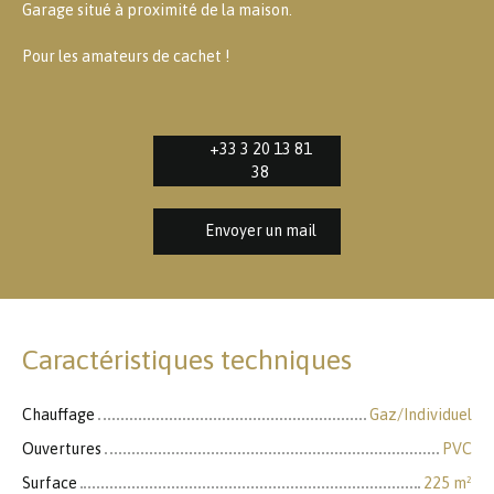
Garage situé à proximité de la maison.
Pour les amateurs de cachet !
+33 3 20 13 81
38
Envoyer un mail
Caractéristiques techniques
Chauffage
Gaz/Individuel
Ouvertures
PVC
Surface
225
m²