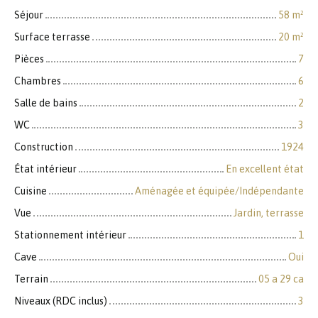
Séjour
58
m²
Surface terrasse
20
m²
Pièces
7
Chambres
6
Salle de bains
2
WC
3
Construction
1924
État intérieur
En excellent état
Cuisine
Aménagée et équipée/Indépendante
Vue
Jardin, terrasse
Stationnement intérieur
1
Cave
Oui
Terrain
05 a 29 ca
Niveaux (RDC inclus)
3