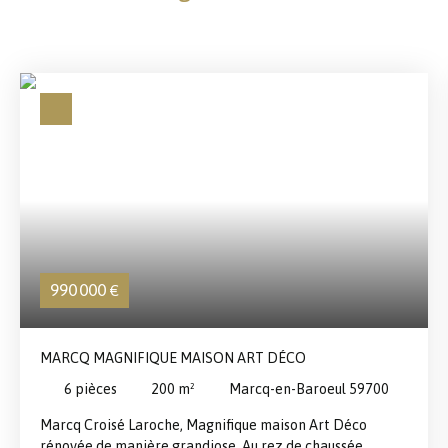
990 000
€
MARCQ MAGNIFIQUE MAISON ART DÉCO
6
pièces
200
m²
Marcq-en-Baroeul 59700
Marcq Croisé Laroche, Magnifique maison Art Déco
rénovée de manière grandiose, Au rez de chaussée,