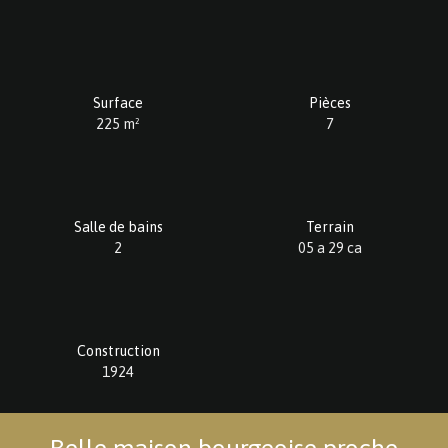
Surface
Pièces
225
m²
7
Salle de bains
Terrain
2
05 a 29 ca
Construction
1924
Belle maison bourgeoise proche