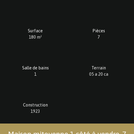
Surface
Pièces
180
m²
7
Salle de bains
Terrain
1
05 a 20 ca
Construction
1923
Maison mitoyenne 1 côté à vendre, 7