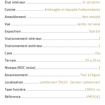
État intérieur
A rafraîchir
Cuisine
Aménagée et équipée/Indépendante
Ameublement
Non meublé
Vue
Jardin, terrasse
Exposition
Sud-Est
Stationnement intérieur
2
Stationnement extérieur
1
Cave
Oui
Terrain
05 a 20 ca
Niveaux (RDC inclus)
3
Assainissement
Tout à l'égout
Localisation
Lambersart 59130 - Secteur Lambersart
Taxe foncière
2 000
€ /an
Référence
VM39261