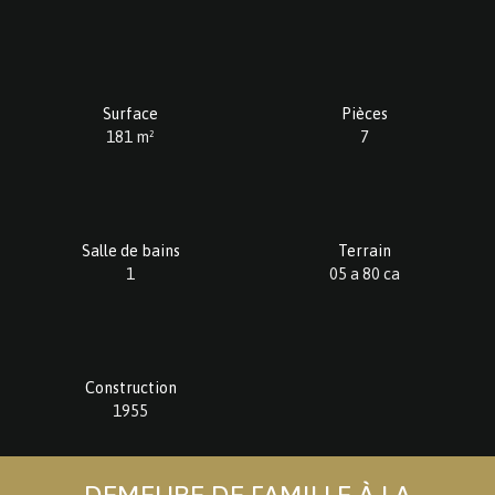
Surface
Pièces
181
m²
7
Salle de bains
Terrain
1
05 a 80 ca
Construction
1955
DEMEURE DE FAMILLE À LA