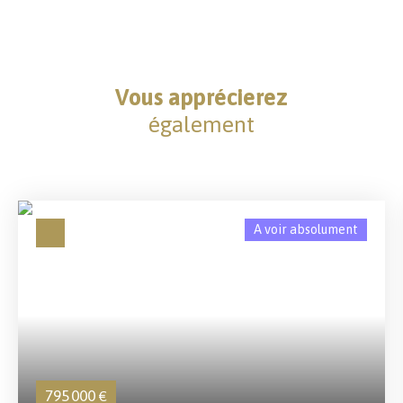
Vous apprécierez
également
A voir absolument
795 000
€