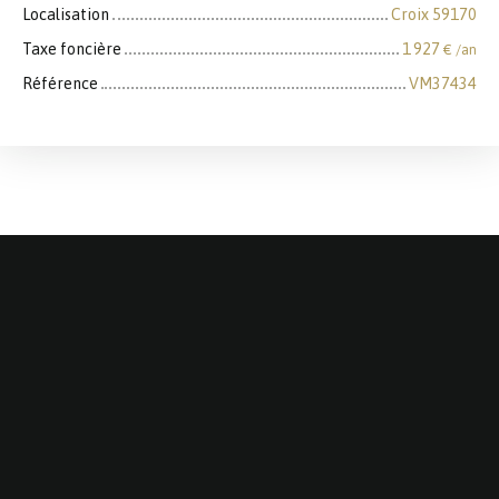
Localisation
Croix 59170
Taxe foncière
1 927
€ /an
Référence
VM37434
+