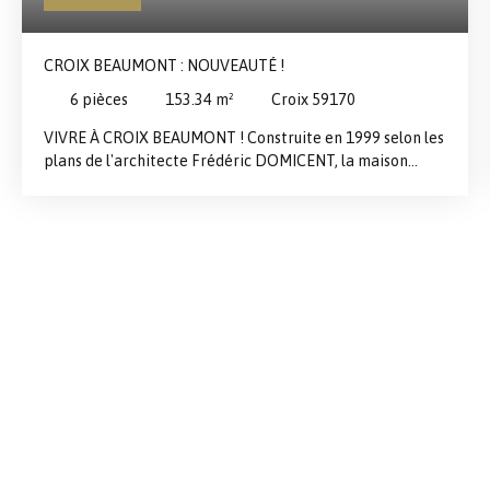
CROIX BEAUMONT : NOUVEAUTÉ !
6
pièces
153.34
m²
Croix 59170
VIVRE À CROIX BEAUMONT ! Construite en 1999 selon les
plans de l'architecte Frédéric DOMICENT, la maison
développe une superficie habitable de 153m2 sur une
superbe parcelle de 1175m2. Le rdc se compose d'un hall
d'entrée avec vestiaire et toilettes, d'une salle de séjour
avec une cheminée feu de bois à foyer ouvert, d'une
cuisine équipée avec son cellier- lingerie-chaufferie
attenant, d'un bureau. L'étage offre trois grandes et
belles chambres toutes munies de placards, une salle de
bains complète (baignoire, douche, toilettes et double
vasques) et une salle de douche (avec wc). Une cave et un
garage deux voitures viennent compléter l'ensemble.
Possibilité d'extension. NOUVEAUTÉ À DECOUVRIR
RAPIDEMENT !