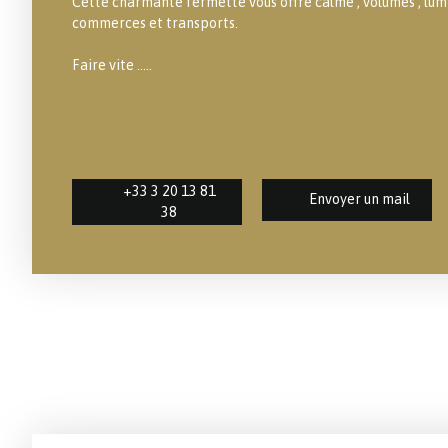
Cette charmante fermette vous offre calme , volumes , lumi
commerces et transports.
Faire vite .....
+33 3 20 13 81
Envoyer un mail
38