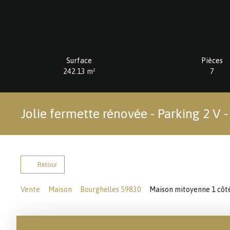
Surface
Pièces
242.13
m²
7
Jolie fermette rénovée - Parking 2 V -
Retour
Vente
Maison
Bourghelles 59830
Maison mitoyenne 1 côté