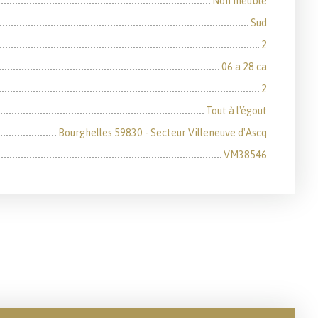
Non meublé
Sud
2
06 a 28 ca
2
Tout à l'égout
Bourghelles 59830 - Secteur Villeneuve d'Ascq
VM38546