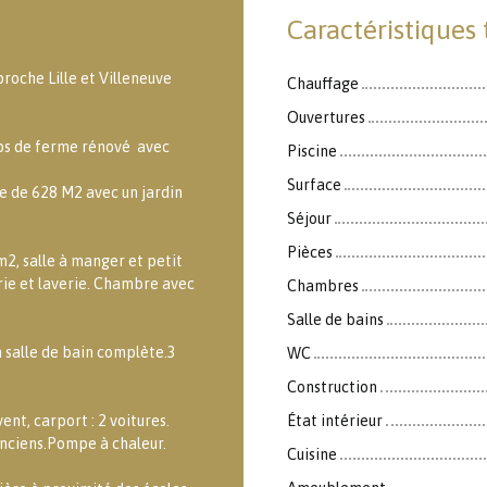
Caractéristiques
che Lille et Villeneuve
Chauffage
Ouvertures
ps de ferme rénové avec
Piscine
Surface
e de 628 M2 avec un jardin
Séjour
Pièces
m2, salle à manger et petit
erie et laverie. Chambre avec
Chambres
Salle de bains
 salle de bain complète.3
WC
Construction
ent, carport : 2 voitures.
État intérieur
anciens.Pompe à chaleur.
Cuisine