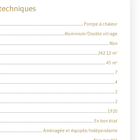
 techniques
Pompe à chaleur
Aluminium/Double vitrage
Non
242.13
m²
45
m²
7
4
2
2
1920
En bon état
Aménagée et équipée/Indépendante