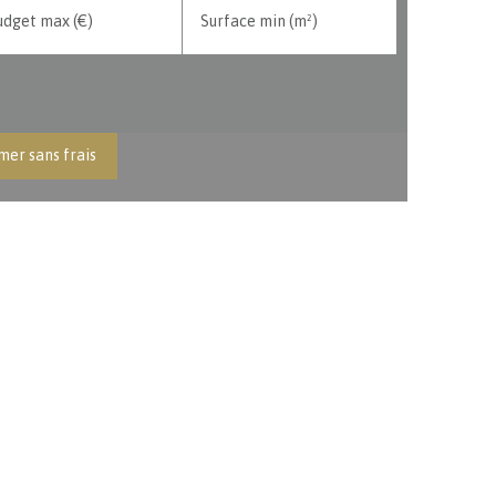
udget max (€)
Surface min (m²)
mer sans frais