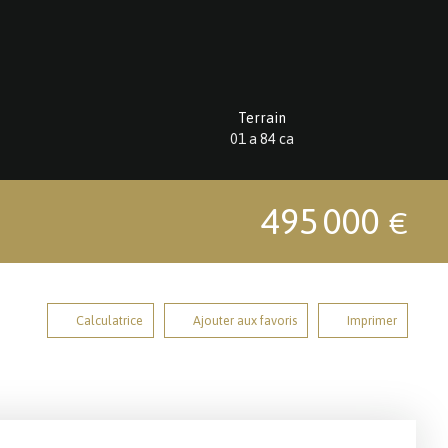
Terrain
01 a 84 ca
495 000
€
Calculatrice
Ajouter aux favoris
Imprimer