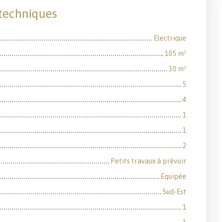
 techniques
Electrique
105
m²
30
m²
5
4
1
1
2
Petits travaux à prévoir
Equipée
Sud-Est
1