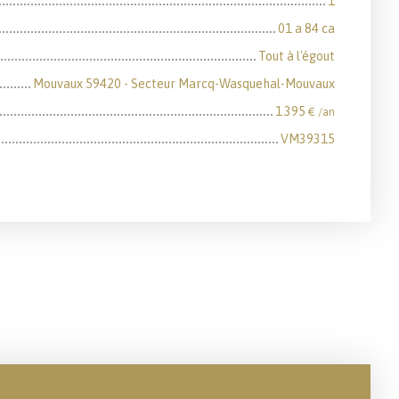
1
01 a 84 ca
Tout à l'égout
Mouvaux 59420 - Secteur Marcq-Wasquehal-Mouvaux
1 395
€ /an
VM39315