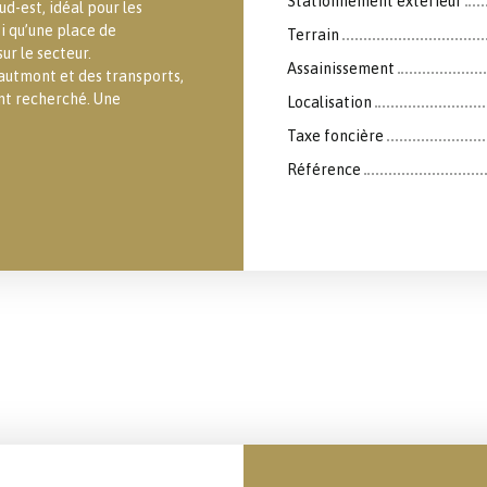
Stationnement extérieur
ud-est, idéal pour les
 qu’une place de
Terrain
r le secteur.
Assainissement
Hautmont et des transports,
nt recherché. Une
Localisation
Taxe foncière
Référence