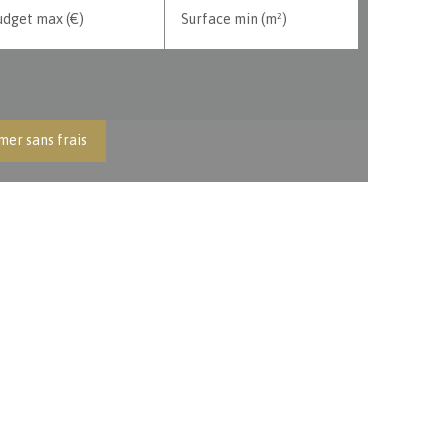
udget max (€)
Surface min (m²)
mer sans frais