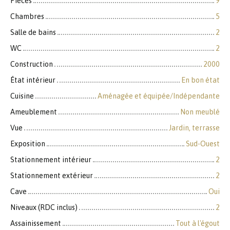
Pièces
9
Chambres
5
Salle de bains
2
WC
2
Construction
2000
État intérieur
En bon état
Cuisine
Aménagée et équipée/Indépendante
Ameublement
Non meublé
Vue
Jardin, terrasse
Exposition
Sud-Ouest
Stationnement intérieur
2
Stationnement extérieur
2
Cave
Oui
Niveaux (RDC inclus)
2
Assainissement
Tout à l'égout