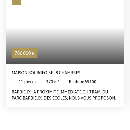
780 000
€
MAISON BOURGEOISE : 8 CHAMBRES
11
pièces
370
m²
Roubaix 59100
BARBIEUX : A PROXIMITE IMMEDIATE DU TRAM, DU
PARC BARBIEUX, DES ECOLES, NOUS VOUS PROPOSONS
A LA VENTE CETTE TRES BELLE MAISON BOUGEOISE DE
PLUS DE 300M² ENTIEREMENT REHABILITEE. ESCALIER
D'HONNEUR MENANT A UN HALL DE DISTRIBUTION
AVEC BOISERIES CHENE, SALLE A MANGER AVEC
CHEMINEE, SALON SUR JARDIN AVEC GRANDE BAIE