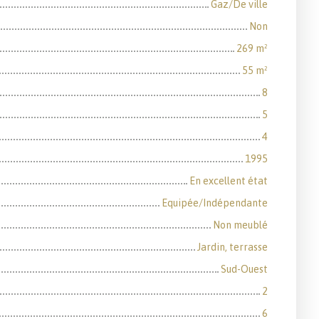
Gaz/De ville
Non
269
m²
55
m²
8
5
4
1995
En excellent état
Equipée/Indépendante
Non meublé
Jardin, terrasse
Sud-Ouest
2
6