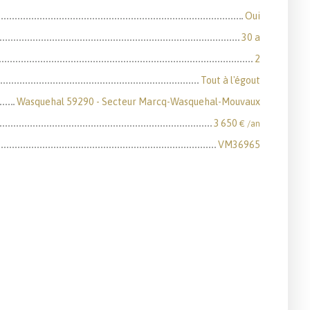
Oui
30 a
2
Tout à l'égout
Wasquehal 59290 - Secteur Marcq-Wasquehal-Mouvaux
3 650
€ /an
VM36965