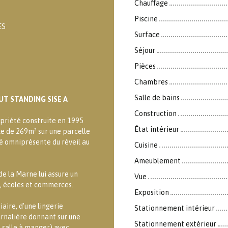
Chauffage
Piscine
ES
Surface
Séjour
Pièces
Chambres
Salle de bains
T STANDING SISE A
Construction
opriété construite en 1995
État intérieur
e de 269m² sur une parcelle
é omniprésente du réveil au
Cuisine
Ameublement
e la Marne lui assure un
Vue
, écoles et commerces.
Exposition
aire, d'une lingerie
Stationnement intérieur
urnalière donnant sur une
Stationnement extérieur
, salle à manger) avec