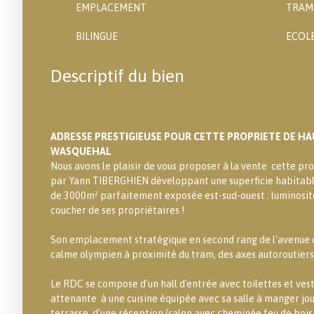
EMPLACEMENT
TRAM
BILINGUE
ECOL
Descriptif du bien
ADRESSE PRESTIGIEUSE POUR CETTE PROPRIETE DE HAU
WASQUEHAL
Nous avons le plaisir de vous proposer à la vente cette pr
par Yann TIBERGHIEN développant une superficie habitabl
de 3000m² parfaitement exposée est-sud-ouest : luminosit
coucher de ses propriétaires !
Son emplacement stratégique en second rang de l'avenue d
calme olympien à proximité du tram, des axes autoroutiers
Le RDC se compose d'un hall d'entrée avec toilettes et vesti
attenante à une cuisine équipée avec sa salle à manger jo
terrasse, d'une réception (salon avec cheminée feu de bois