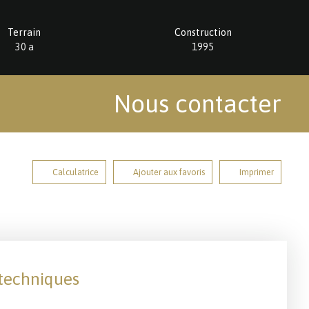
Terrain
Construction
30 a
1995
Nous contacter
Calculatrice
Ajouter aux favoris
Imprimer
 techniques