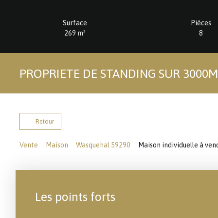
Surface
Pièces
269
m²
8
PROPRIETE DE STANDING SUR 3000M
Retour
Vente
Maison
Wasquehal 59290
Maison individuelle à ven
Les points forts