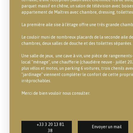
parquet massif en chêne, un salon de télévision avec boise
appartement de Maîtres avec chambre, dressing, toilettes e
La première aile sise à l'étage offre une très grande chamb
Le couloir muni de nombreux placards de la seconde aile de 
chambres, deux salles de douche et des toilettes séparées.
Une salle de jeux, une cave à vin, une pièce de rangements-
local "ménage", une chaufferie (chaudière neuve - juillet 2
plus vélos et motos, un parking 6 voitures, trois chenils ave
"jardinage" viennent compléter le confort de cette propri
irréprochables.
Merci de bien vouloir nous consulter.
+33 3 20 13 81
Envoyer un mail
38