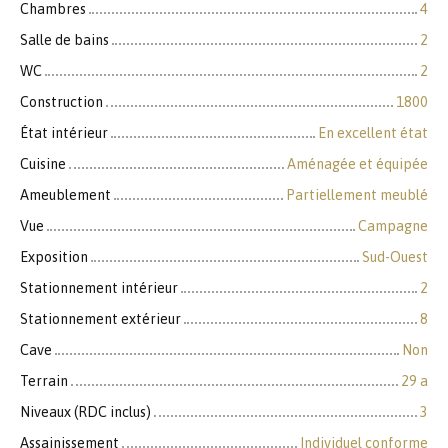
Chambres
4
Salle de bains
2
WC
2
Construction
1800
État intérieur
En excellent état
Cuisine
Aménagée et équipée
Ameublement
Partiellement meublé
Vue
Campagne
Exposition
Sud-Ouest
Stationnement intérieur
2
Stationnement extérieur
8
Cave
Non
Terrain
29 a
Niveaux (RDC inclus)
3
Assainissement
Individuel conforme