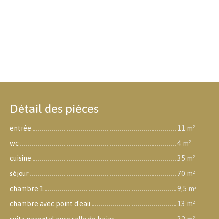
Détail des pièces
entrée
11 m²
wc
4 m²
cuisine
35 m²
séjour
70 m²
chambre 1
9,5 m²
chambre avec point d'eau
13 m²
suite parental avec salle de bains
32 m²