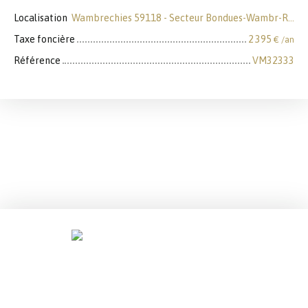
Localisation
Wambrechies 59118 - Secteur Bondues-Wambr-Roncq
Taxe foncière
2 395
€ /an
Référence
VM32333