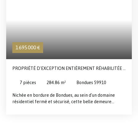
1 695 000
€
PROPRIÉTÉ D'EXCEPTION ENTIÈREMENT RÉHABILITÉE ·
5 CHAMBRES · PISCINE · 2 480 M²
7
pièces
284.86
m²
Bondues 59910
Nichée en bordure de Bondues, au sein d'un domaine
résidentiel fermé et sécurisé, cette belle demeure
bénéficie d'un emplacement recherché : à quelques
minutes à pied de la Croix Blanche, et à moins d'un quart
d'heure de Jeannine Manuel et Marcq Institution.
Entièrement repensée et rénovée, cette maison
bénéficie de finitions soignées et des matériaux de