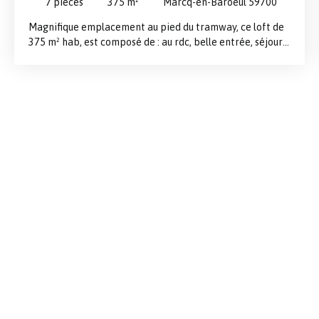
7
pièces
375
m²
Marcq-en-Baroeul 59700
Magnifique emplacement au pied du tramway, ce loft de
375 m² hab, est composé de : au rdc, belle entrée, séjour
de plus de 150 m² composé de différents espaces, cuisine
équipée avec fenêtres d'ateliers, à l'étage on retrouve 5
chambres, une salle de sport, 3 salles de bains, une
buanderie, un extérieur de 200 m² exposition Ouest, et un
garage 2 voitures en longueur. Unique !!