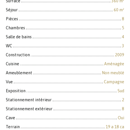
Surface
360
m²
Séjour
60
m²
Pièces
8
Chambres
5
Salle de bains
4
WC
3
Construction
2009
Cuisine
Aménagée
Ameublement
Non meublé
Vue
Campagne
Exposition
Sud
Stationnement intérieur
2
Stationnement extérieur
8
Cave
Oui
Terrain
19 a 18 ca