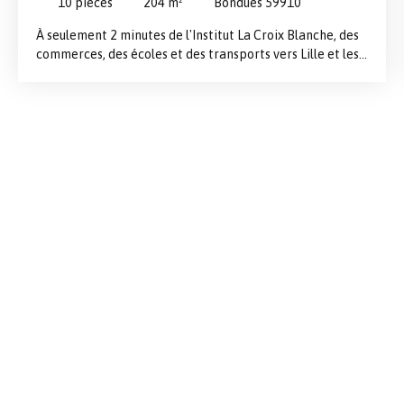
10
pièces
204
m²
Bondues 59910
À seulement 2 minutes de l'Institut La Croix Blanche, des
commerces, des écoles et des transports vers Lille et les
gares, découvrez cette belle maison individuelle de 204
m² habitables (280 m² utiles), implantée sur une
exceptionnelle parcelle de plus de 2000 m² exposée Sud-
Ouest. Située dans un environnement prisé et verdoyant,
la propriété bénéficie d'une vue totalement dégagée sur
la campagne environnante, sans aucun vis-à-vis, offrant
un cadre de vie rare et privilégié. Le rez-de-chaussée
s'ouvre sur un vaste hall cathédrale desservant un
lumineux séjour avec cheminée feu de bois ainsi qu'un
second espace de vie aux volumes généreux. Cet espace
offre de nombreuses possibilités d'aménagement : suite
parentale, chambres supplémentaires, espace
professionnel ou logement indépendant. La maison
dispose actuellement de 6 chambres, dont 2 au rez-de-
chaussée, répondant parfaitement aux besoins d'une
grande famille, d'une profession libérale ou d'un projet
de semi plain-pied. À l'étage, vous trouverez 4 chambres
supplémentaires, dont 2 pouvant également faire office