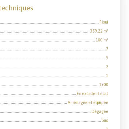
 techniques
Fioul
359.22
m²
100
m²
7
5
2
1
1900
En excellent état
Aménagée et équipée
Dégagée
Sud