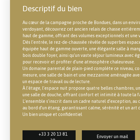
Descriptif du bien
Au cœur de la campagne proche de Bondues, dans un envir
verdoyant, découvrez cet ancien relais de chasse entière
haut de gamme, offrant des volumes exceptionnels et une v
Dès l’entrée, le rez-de-chaussée révèle de superbes espace
équipée haut de gamme ouverte, une élégante salle à man
bois double foyer, ainsi qu’un vaste séjour lumineux avec 
pour recevoir et profiter d’une atmosphère chaleureuse.
Un domaine parental de plain-pied complète ce niveau, co
mesure, une salle de bain et une mezzanine aménagée avec
un espace de travail ou de lecture.
À l’étage, l’espace nuit propose quatre belles chambres, un
une salle de douche, offrant confort et intimité à toute la f
L’ensemble s’inscrit dans un cadre naturel d’exception, au 
au bord d’un étang, garantissant calme, sérénité et un art d
Un bien unique et confidentiel
+33 3 20 13 81
Envoyer un mail