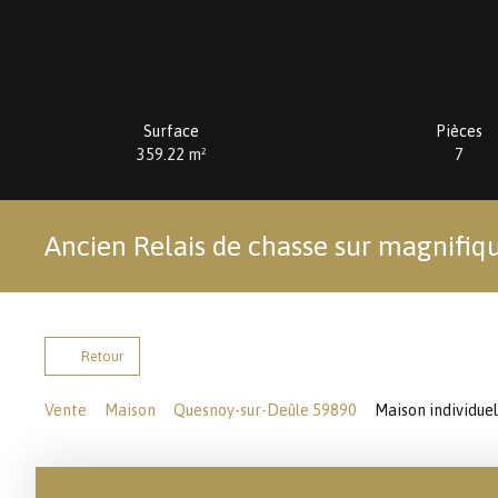
Surface
Pièces
359.22
m²
7
Ancien Relais de chasse sur magnifiqu
Retour
Vente
Maison
Quesnoy-sur-Deûle 59890
Maison individuel