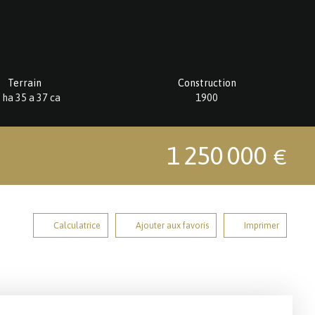
Terrain
Construction
 ha 35 a 37 ca
1900
1 250 000
€
Calculatrice
Ajouter aux favoris
Imprimer