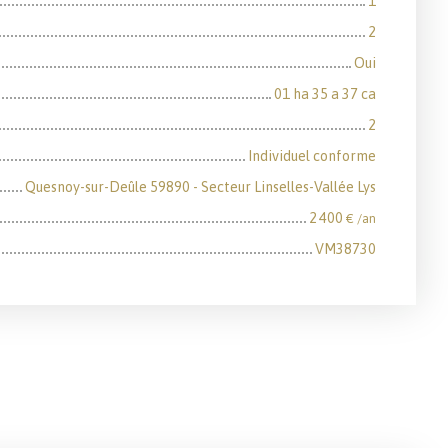
1
2
Oui
01 ha 35 a 37 ca
2
Individuel conforme
Quesnoy-sur-Deûle 59890 - Secteur Linselles-Vallée Lys
2 400
€ /an
VM38730