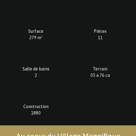
Surface
Pièces
279
m²
11
Salle de bains
Terrain
2
05 a 76 ca
Construction
1880
Au coeur du Village Magnifique