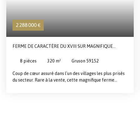
2 288 000
€
FERME DE CARACTÈRE DU XVIII SUR MAGNIFIQUE
TERRAIN
8
pièces
320
m²
Gruson 59152
Coup de cœur assuré dans l'un des villages les plus prisés
du secteur. Rare à la vente, cette magnifique ferme
datant de 1789 vous offre un cadre de vie exceptionnel.
Implantée sur un terrain de 7 000 m², cette bâtisse
d'exception comprend la maison principale, ses
dépendances et sa grange, formant un ensemble
architectural authentique et plein de cachet. La maison
principale – 320 m² habitables Lumineuse et généreuse,
la demeure séduit dès le premier regard par son charme
intemporel et la qualité de ses volumes. Elle se compose
notamment de : Deux salons spacieux, idéals pour