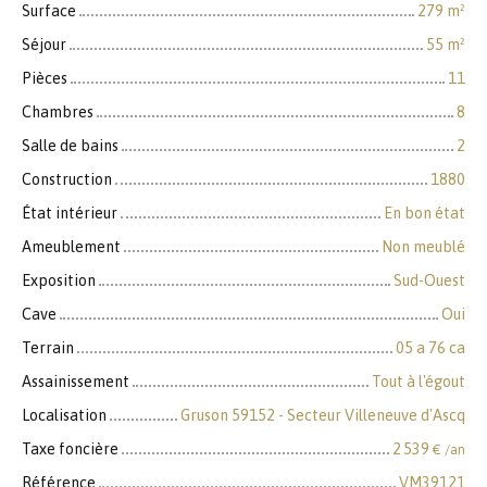
Surface
279
m²
Séjour
55
m²
Pièces
11
Chambres
8
Salle de bains
2
Construction
1880
État intérieur
En bon état
Ameublement
Non meublé
Exposition
Sud-Ouest
Cave
Oui
Terrain
05 a 76 ca
Assainissement
Tout à l'égout
Localisation
Gruson 59152 - Secteur Villeneuve d'Ascq
Taxe foncière
2 539
€ /an
Référence
VM39121