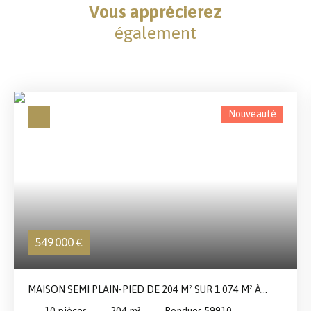
Vous apprécierez
également
Nouveauté
549 000
€
MAISON SEMI PLAIN-PIED DE 204 M² SUR 1 074 M² À
BONDUES
10
pièces
204
m²
Bondues 59910