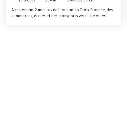
À seulement 2 minutes de l’Institut La Croix Blanche, des
commerces, écoles et des transports vers Lille et les
gares. Située dans un environnement recherché, cette
maison individuelle développe 204 m² habitables (280 m²
utiles) sur une belle parcelle exposée Sud-Ouest, sans vis-
à-vis et avec vue dégagée sur les champs. Le rez-de-
chaussée offre un vaste hall cathédrale, un superbe
séjour lumineux avec cheminée feu de bois, ainsi qu’un
second grand espace de vie . Cet espace peut facilement
être transformé en suite parentale ou en chambres
supplémentaires. La maison dispose actuellement de 6
chambres dont 2 au rez-de-chaussée, idéale pour une
famille, une activité libérale ou un projet de semi plain-
pied. À l’étage : 4 chambres dont 2 chambres d'enfant ou
bureaux, 1 salles de bain et une salle de douche et de
nombreuses possibilités d’aménagement (suite
parentale, espaces indépendants…). Les extérieurs
séduisent par leur grand jardin exposé Sud-Ouest et leur
capacité de stationnement exceptionnelle : parking
privatif pour 10 véhicules, portail électrique et espace