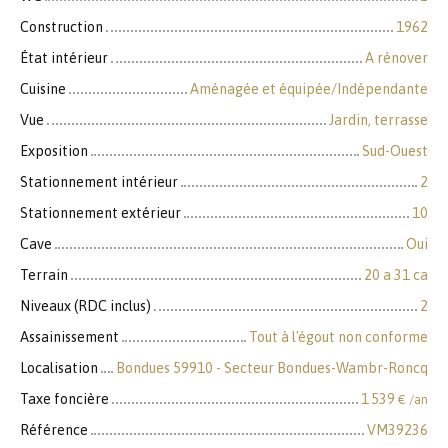
Construction
1962
État intérieur
A rénover
Cuisine
Aménagée et équipée/Indépendante
Vue
Jardin, terrasse
Exposition
Sud-Ouest
Stationnement intérieur
2
Stationnement extérieur
10
Cave
Oui
Terrain
20 a 31 ca
Niveaux (RDC inclus)
2
Assainissement
Tout à l'égout non conforme
Localisation
Bondues 59910 - Secteur Bondues-Wambr-Roncq
Taxe foncière
1 539
€ /an
Référence
VM39236