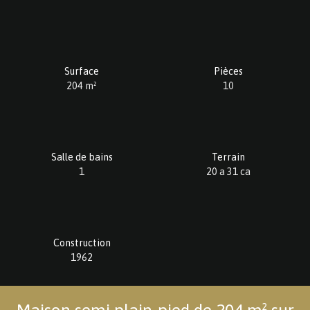
Surface
Pièces
204
m²
10
Salle de bains
Terrain
1
20 a 31 ca
Construction
1962
Maison semi plain-pied de 204 m² sur