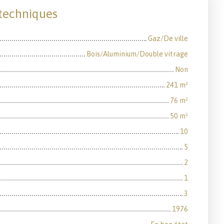
 techniques
Gaz/De ville
Bois/Aluminium/Double vitrage
Non
241
m²
76
m²
50
m²
10
5
2
1
3
1976