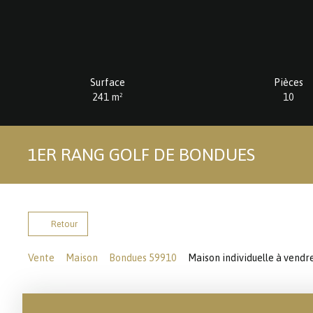
Surface
Pièces
241
m²
10
1ER RANG GOLF DE BONDUES
Retour
Vente
Maison
Bondues 59910
Maison individuelle à vendr