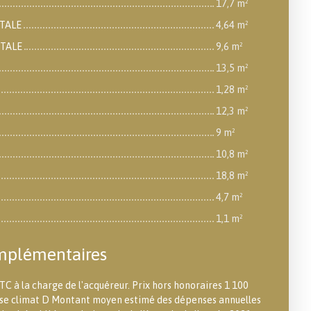
17,7 m²
TALE
4,64 m²
NTALE
9,6 m²
13,5 m²
1,28 m²
12,3 m²
9 m²
10,8 m²
18,8 m²
4,7 m²
1,1 m²
mplémentaires
TC à la charge de l'acquéreur. Prix hors honoraires 1 100
asse climat D Montant moyen estimé des dépenses annuelles