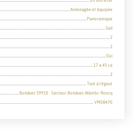
En bon état
Aménagée et équipée
Panoramique
Sud
2
2
Oui
17 a 45 ca
2
Tout à l'égout
Bondues 59910 - Secteur Bondues-Wambr-Roncq
VM38470