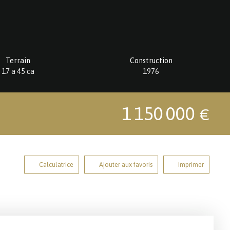
Terrain
Construction
17 a 45 ca
1976
1 150 000
€
Calculatrice
Ajouter aux favoris
Imprimer