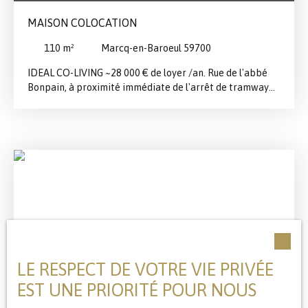
MAISON COLOCATION
110
m²
Marcq-en-Baroeul 59700
IDEAL CO-LIVING ~28 000 € de loyer /an. Rue de l'abbé
Bonpain, à proximité immédiate de l'arrêt de tramway
BUISSON et de ses commerces, maison à usage
d'habitation développant 110 m² offrant 5/6 chambres
et 3 salles de douches. En rdc un t2 bis avec jardin sa
cuisine et sa salle de douche. Cuisine commune. Au 1er
étage, 2 chambres avec leur salle de douche. Au 2nd
étage, 2 chambres avec leur salle de douche. Cave. DV
partout. Chaudière gaz et cumulus. Si cette annonce vous
intéresse, contactez nous en remplissant le formulaire.
LE RESPECT DE VOTRE VIE PRIVÉE
EST UNE PRIORITÉ POUR NOUS
439 000
€