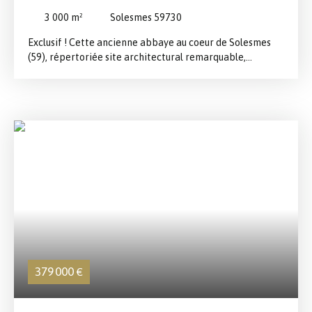
PLUS DE 3000 M2 DE SURFACE PLANCHER AVEC
3 000
m²
Solesmes 59730
PARC ET HABITATION
Exclusif ! Cette ancienne abbaye au coeur de Solesmes
(59), répertoriée site architectural remarquable,
chargée d'histoire, a été une célèbre brasserie jusqu'à
1957. Aujourd'hui nous vous la proposons à la vente, le
site est cadastré sur une parcelle de 3730 m2 env. de
nombreux bâtiments anciennement dédiés à l'activité de
Brasserie d'environ 3000 m2 plancher, une partie
habitation de caractère de plus de 280 m2 à rénover, un
parc de 1300 m2 arboré niché au coeur de murs
d'enceintes. Ce site caractérisé par son bel emplacement
et sa splendide architecture est prometteur pour de
nombreux projets, hôtellerie, restauration, espaces
coworking,, location d'espaces de stockage, reception,
etc. Possibilité de reprendre l'activité de négoce de
bières en exploitant la recette historique familiale en
bière d'Abbaye (Blonde et Triple). A vous de vous y
379 000
€
projeter !!!