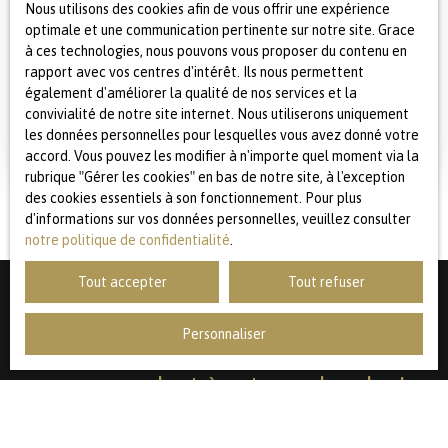
Nous utilisons des cookies afin de vous offrir une expérience
optimale et une communication pertinente sur notre site. Grace
à ces technologies, nous pouvons vous proposer du contenu en
IMMEUBLE À VENDRE, 171 M² - WAVRIN 59136
rapport avec vos centres d'intérêt. Ils nous permettent
171
m²
Wavrin 59136
également d'améliorer la qualité de nos services et la
convivialité de notre site internet. Nous utiliserons uniquement
Wavrin CentreBel immeuble de Rapport se composant
les données personnelles pour lesquelles vous avez donné votre
de la manière suivante : RDCStudio 21,22m² loué 370€ +
accord. Vous pouvez les modifier à n'importe quel moment via la
25€ chargesT2 32,27m² loué 590€ + 30 € chargesT2
rubrique ″Gérer les cookies″ en bas de notre site, à l'exception
39,56 loué 520€ 20 € charges 1er étage T2 en duplex
des cookies essentiels à son fonctionnement. Pour plus
35,62m² loué 550€ + 30€ charges T2 en duplex
d'informations sur vos données personnelles, veuillez consulter
42,81m² loué 590€ + 30€ charges Taxe Foncière :
notre politique de confidentialité
.
2. 379€/anRevenu Mensuel : 2. 620€ Revenu Annuel : 31.
440€ Rentabilité : 6. 62%
Tout accepter
Tout refuser
Personnaliser
Ne manquez plus aucun bien
correspondant à votre recherche !
Prénom