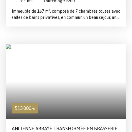
163
m²
Tourcoing 59200
Immeuble de 167 m², composé de 7 chambres toutes avec
salles de bains privatives, en commun un beau séjour, une
cuisine équipée et une buanderie, L'ensemble est
actuellement loué 49 440 € par an (43320 € de loyer et
6120 € de charges ) Immeuble en parfait état,
rénovation récente. Immeuble
515 000
€
ANCIENNE ABBAYE TRANSFORMÉE EN BRASSERIE