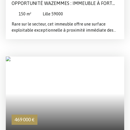
OPPORTUNITÉ WAZEMMES : IMMEUBLE À FORT
POTENTIEL D'OPTIMISATION
150
m²
Lille 59000
Rare sur le secteur, cet immeuble offre une surface
exploitable exceptionnelle à proximité immédiate des
commerces et des transports. Le potentiel de division et
d'aménagement : Revenus immédiats : Local commercial
de 40 m² déjà loué en rez-de-chaussée (840 € cc).
Habitation à réinventer : 2 grands studios de 30 et 28 m²
vacants (anciennement loués 600 et 650 € cc) et un
triplex de 40 m² vacant (anciennement loué 720 € cc).
Idéal pour du locatif meublé. Bonus surface : Combles de
20 m² aménageables (possibilité 4ème lot d’habitation).
Annexes : Cave de 30 m² en sous-sol. Points forts :
Quartier ultra-connecté, forte attractivité auprès des
jeunes actifs et étudiants, faibles risques de vacance
locative.
469 000
€