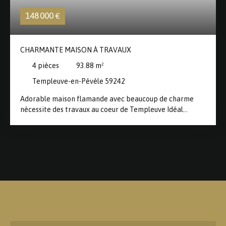
148 000
€
CHARMANTE MAISON À TRAVAUX
4
pièces
93.88
m²
Templeuve-en-Pévèle 59242
Adorable maison flamande avec beaucoup de charme
nécessite des travaux au coeur de Templeuve Idéal
premier achat ou investissement Vous trouverez salon
séjour cuisine ,salle de bains WC et possibilité de
chambre au rez-de-chaussée A l 'étage possibilité de 2
petites chambres et une mezzanine Jardin au calme et à
l'abris des regards avec un accès rue Contactez nous pour
une visite