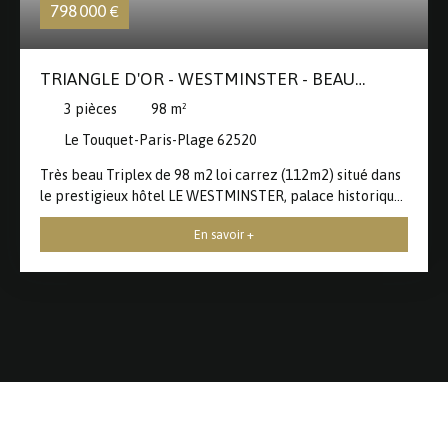
798 000
€
TRIANGLE D'OR - WESTMINSTER - BEAU
TRIPLEX
3
pièces
98
m²
Le Touquet-Paris-Plage 62520
Très beau Triplex de 98 m2 loi carrez (112m2) situé dans
le prestigieux hôtel LE WESTMINSTER, palace historique
du Touquet des années 1920. Appartement traversant
En savoir +
entièrement refait par l'architecte d'intérieur "Carré des
Oyats" (prestation très haut de gamme) ! avec un
ascenseur intérieur privatif qui permet d'accéder aux
pièces de vie. Une entrée avec placards donne accès à un
bureau ou chambre de 20 m2 environ avec une belle
bibliothèque et rangements, l'ascenseur ou l'escalier vous
emmènera à la salle à manger ou vous pourrez découvrir
une vue imprenable sur le phare et les éoliennes avec son
exposition Est. Une salle de bains et un WC indépendant.
Une cuisine entièrement équipée haut de gamme et