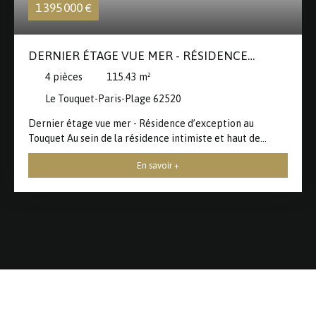
1 395 000
€
DERNIER ÉTAGE VUE MER - RÉSIDENCE
D’EXCEPTION AU TOUQUET
4
pièces
115.43
m²
Le Touquet-Paris-Plage 62520
Dernier étage vue mer - Résidence d’exception au
Touquet Au sein de la résidence intimiste et haut de
gamme AL&JO, inspirée des villas emblématiques du
En savoir +
Touquet, découvrez ce superbe appartement traversant
de 115 m² situé au 2ᵉ et dernier étage. Baigné de lumière,
il offre une agréable vue mer depuis le salon et une vaste
pièce de vie de 56 m² ouverte sur une grande terrasse de
26 m² . Une seconde terrasse de 22 m², côté chambres,
vient compléter les espaces extérieurs pour profiter
pleinement du cadre de vie. L’espace nuit propose des
chambres confortables de 11 à 16 m², dont une suite
parentale avec dressing et salle de douche attenante.
Cuisine équipée, larges baies vitrées, matériaux de