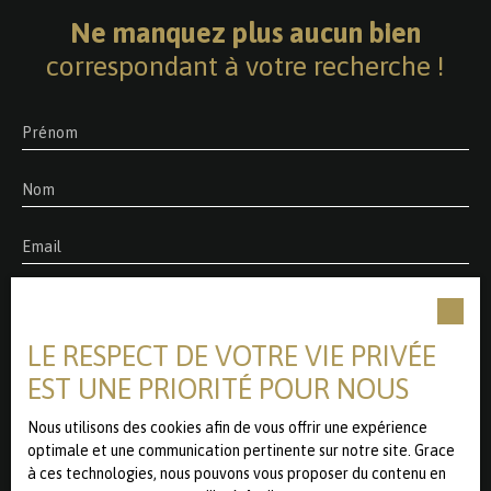
Ne manquez plus aucun bien
correspondant à votre recherche !
Prénom
Nom
Email
Type d'offre
Vente
Type de bien
LE RESPECT DE VOTRE VIE PRIVÉE
Terrain
EST UNE PRIORITÉ POUR NOUS
Localisation
Marcq-en-Baroeul (59700)
Nous utilisons des cookies afin de vous offrir une expérience
optimale et une communication pertinente sur notre site. Grace
à ces technologies, nous pouvons vous proposer du contenu en
Budget max (€)