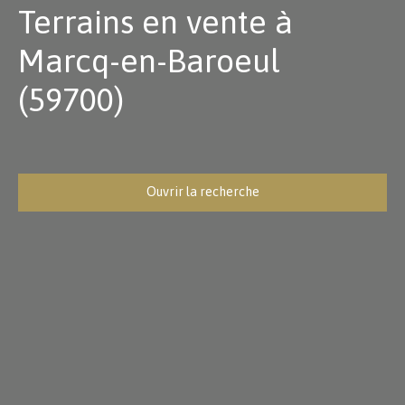
Terrains en vente à
Marcq-en-Baroeul
(59700)
Ouvrir la recherche
Type d'offre
Vente
Type de bien
Terrain
Localisation
Marcq-en-Baroeul (59700)
Budget max (€)