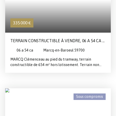
335 000
€
TERRAIN CONSTRUCTIBLE À VENDRE, 06 A 54 CA -
MARCQ-EN-BAROEUL 59700
06 a 54 ca
Marcq-en-Baroeul 59700
MARCQ Clémenceau au pied du tramway, terrain
constructible de 654 m² hors lotissement. Terrain non
viabilisé. Vendu avec un CU opérationnel pour construire
une maison de 170m² habitables (possibilité +)À visiter
sans tarder !
Sous compromis