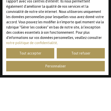
rapport avec vos centres d'intérêt. Ils nous permettent
également d'améliorer la qualité de nos services et la
Surface min (m²)
convivialité de notre site internet. Nous utiliserons uniquement
les données personnelles pour lesquelles vous avez donné votre
J'accepte le traitement de mes données personnelles
accord. Vous pouvez les modifier à n'importe quel moment via la
conformément au RGPD. Si vous ne souhaitez pas faire
rubrique ″Gérer les cookies″ en bas de notre site, à l'exception
l'objet de prospection commerciale par voie
des cookies essentiels à son fonctionnement. Pour plus
téléphonique, vous pouvez vous inscrire gratuitement sur
d'informations sur vos données personnelles, veuillez consulter
la liste d'opposition au démarchage téléphonique, prévu
notre politique de confidentialité
.
par l'article L223-1 du code de la consommation, sur le
site Internet www.bloctel.gouv.fr ou par courrier adressé
Tout accepter
Tout refuser
à :
Personnaliser
Société Worldline, Service Bloctel, CS 61311, 41013 BLOIS
CEDEX.
Pour en savoir plus sur le traitement de vos données
personnelles, veuillez consulter notre
politique de
confidentialité
.
Recevoir des annonces