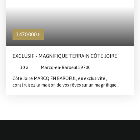
1 470 000
€
EXCLUSIF - MAGNIFIQUE TERRAIN CÔTE JOIRE
30 a
Marcq-en-Baroeul 59700
Côte Joire MARCQ EN BAROEUL, en exclusivité ,
construisez la maison de vos rêves sur un magnifique
terrain arboré de 3000 M2, libre de constructeur, au
calme, en fond d'allée, avec double accès Avenue de la
Marne et Rue Albert Bailly