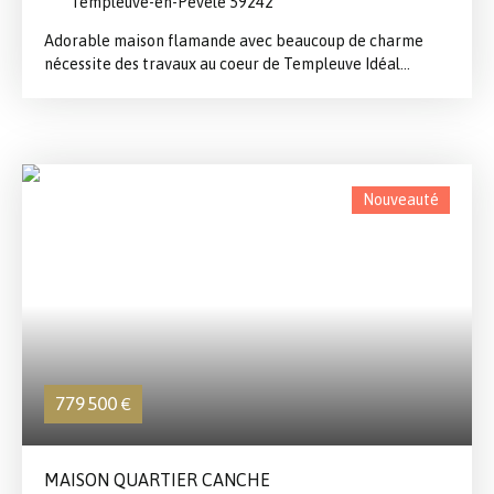
Templeuve-en-Pévèle 59242
Adorable maison flamande avec beaucoup de charme
nécessite des travaux au coeur de Templeuve Idéal
premier achat ou investissement Vous trouverez salon
séjour cuisine ,salle de bains WC et possibilité de
chambre au rez-de-chaussée A l 'étage possibilité de 2
petites chambres et une mezzanine Jardin au calme et à
l'abris des regards avec un accès rue Contactez nous pour
Nouveauté
une visite
779 500
€
MAISON QUARTIER CANCHE