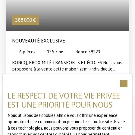
388 000
€
NOUVEAUTÉ EXCLUSIVE
6
pièces
135.7
m²
Roncq 59223
RONCQ, PROXIMITÉ TRANSPORTS ET ÉCOLES Nous vous
proposons à la vente cette maison semi-individuelle
entièrement réhabilitée. Le RDC distribue un hall
d'entrée, des toilettes avec lave-mains, un bureau, une
cuisine entièrement équipée de 2023, un espace repas-
LE RESPECT DE VOTRE VIE PRIVÉE
salle à manger, un salon carrelé avec poêle à pellets
donnant sur une grande terrasse extérieure entièrement
EST UNE PRIORITÉ POUR NOUS
Coup de cœur
close. L'étage offre deux très belles chambres de 17 et
22m2 avec leur salle de douche en suite, une troisième de
Nous utilisons des cookies afin de vous offrir une expérience
26m2 avec sa salle de bains complète (baignoire, douche
optimale et une communication pertinente sur notre site. Grace
et vasque) et des toilettes séparées. Une buanderie-
à ces technologies, nous pouvons vous proposer du contenu en
lingerie avec rangements sur mesure, une cave et un
rapport avec vos centres d'intérêt. Ils nous permettent