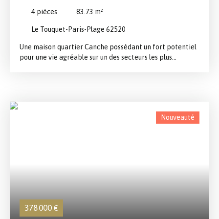
4
pièces
83.73
m²
Le Touquet-Paris-Plage 62520
Une maison quartier Canche possédant un fort potentiel
pour une vie agréable sur un des secteurs les plus
recherchés de notre station. L'entrée de ce bien mène à
une pièce de vie avec cheminée, la cuisine est en accès
jardin, un WC . L'étage possède 3 chambres, une SDB. Les
combles possèdent un beau volume aménageable. Un
sous-sol de 45 M 2 avec garage est un atout
Nouveauté
supplémentaire. Travaux à réaliser pour obtenir un bien
cocooning sur un secteur calme, proche des commerces
et de la mer. Une visite s'impose rapidement!
378 000
€