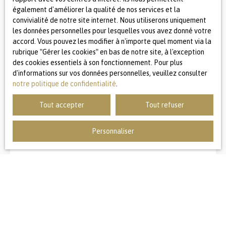
grand garage (30m2) avec porte automatique viennent
également d'améliorer la qualité de nos services et la
compléter l'ensemble. La maison est dans un état
convivialité de notre site internet. Nous utiliserons uniquement
technique irréprochable : isolation, climatisation
les données personnelles pour lesquelles vous avez donné votre
réversible, poêle à pellets, châssis PVC et baie alu, volets
accord. Vous pouvez les modifier à n'importe quel moment via la
630 000
€
électriques connectés, système de surveillance, ballon
rubrique ″Gérer les cookies″ en bas de notre site, à l'exception
thermodynamique neuf, DPE C, ... Nouveauté à découvrir
des cookies essentiels à son fonctionnement. Pour plus
sans tarder !
d'informations sur vos données personnelles, veuillez consulter
CHARMANTE FERMETTE SAILLY LEZ LANNOY
notre politique de confidentialité
.
5
pièces
146.13
m²
Tout accepter
Tout refuser
Sailly-lez-Lannoy 59390
Personnaliser
Coup de coeur pour cette charmante fermette
entièrement rénovée avec goût Sécurisée par un portail
vous pourrez vous garer devant la maison située dans le
centre de Sailly. Très lumineuse et fonctionnelle, vous
serez séduit à coup sur par ses volumes, sa distribution et
sa clarté. Grand séjour salle à manger avec belle
cheminée feu de bois et chambre parentale d'un coté de
Nouveauté
l'autre grande cuisine buanderie, salle de jeux ou bureau
et garage. A l'étage vous trouverez 3 chambres et une