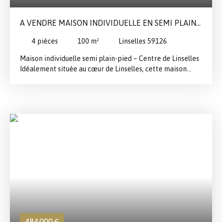
A VENDRE MAISON INDIVIDUELLE EN SEMI PLAIN
PIED
4
pièces
100
m²
Linselles 59126
Maison individuelle semi plain-pied – Centre de Linselles
Idéalement située au cœur de Linselles, cette maison
individuelle des années 60 développe environ 100 m²
habitables sur une belle parcelle de 941 m² exposée sud-
est. Très recherchée grâce à sa configuration en semi
plain-pied, elle offre de beaux volumes et un fort
potentiel d’aménagement. Au rez-de-chaussée, vous
découvrirez un vaste séjour lumineux de 34 m² ouvert sur
une cuisine conviviale de 15 m², créant un agréable
espace de vie familial. Deux chambres de 9 m² et 21 m²
complètent ce niveau, cette dernière bénéficiant
également d’un espace dressing particulièrement
appréciable. Une salle de douche vient parfaire le rez-
de-chaussée. À l’étage, vous profiterez d’un espace
pouvant faire office de bureau ou de chambre d’enfant à
conforter, ainsi que d’une pièce supplémentaire
484 000
€