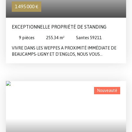
1 495 000
€
EXCEPTIONNELLE PROPRIÉTÉ DE STANDING
9
pièces
255.34
m²
Santes 59211
VIVRE DANS LES WEPPES A PROXIMITÉ IMMÉDIATE DE
BEAUCAMPS-LIGNY ET D'ENGLOS, NOUS VOUS
PROPOSONS À LA VENTE CETTE CONSTRUCTION
DEMEURE DU NORD DE HAUT STANDING IMPLANTÉE
SUR UNE PARCELLE DE PLUS DE 2200M2.
SPECTACULAIRE HALL D'ENTRÉE AVEC VESTIAIRE ET
TOILETTES, BUREAU, RÉCEPTIONS DE 60M2 AVEC
Nouveauté
CHEMINÉE FEU DE BOIS, CUISINE ENTIÈREMENT
ÉQUIPÉE AVEC SON ÎLOT CENTRAL ET SON CELLIER-
LINGERIE EN SUITE, SALLE DE JEUX OU CHAMBRE
POSSIBILITÉ SALLE D'EAU (EN ATTENTE). L'ÉTAGE OFFRE
UNE MEZZANINE DE 24M2, UN APPARTEMENT
PRINCIPAL AVEC CHAMBRE SUR BALCON, DRESSING ET
SALLE DE BAINS COMPLÈTE EN SUITE, 3 AUTRES TRÈS