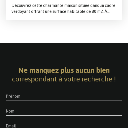
Découvrez cette charmante maison située dans un cadre
verdoyant offrant une surface habitable de 80 m2. À
l'intérieur, vous serez séduit par un séjour de 29 m²,
baigné de lumière A l'étage , vous trouverez 3 chambres
confortables, vous offrant un espace de vie fonctionnel
et agréable. Ne manquez pas cette opportunité !
Ne manquez plus aucun bien
correspondant à votre recherche !
Prénom
Nom
Email