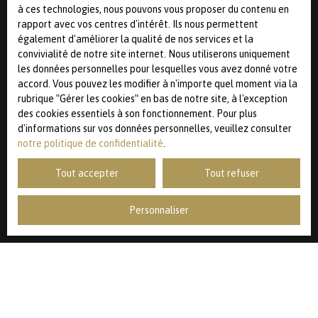
par l'article L223-1 du code de la consommation, sur le
à ces technologies, nous pouvons vous proposer du contenu en
site Internet www.bloctel.gouv.fr ou par courrier adressé
rapport avec vos centres d'intérêt. Ils nous permettent
à :
également d'améliorer la qualité de nos services et la
convivialité de notre site internet. Nous utiliserons uniquement
Société Worldline, Service Bloctel, CS 61311, 41013 BLOIS
les données personnelles pour lesquelles vous avez donné votre
CEDEX.
accord. Vous pouvez les modifier à n'importe quel moment via la
rubrique ″Gérer les cookies″ en bas de notre site, à l'exception
Pour en savoir plus sur le traitement de vos données
des cookies essentiels à son fonctionnement. Pour plus
personnelles, veuillez consulter notre
politique de
d'informations sur vos données personnelles, veuillez consulter
confidentialité
.
notre politique de confidentialité
.
Tout accepter
Tout refuser
Recevoir des annonces
Personnaliser