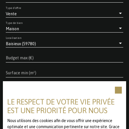
Type d'offre
Vente
Type de bien
Maison
Localisation
Baisieux (59780)
Budget max (€)
Surface min (m²)
Pièces min
LE RESPECT DE VOTRE VIE PRIVÉE
J'accepte le traitement de mes données personnelles
conformément au RGPD. Si vous ne souhaitez pas faire
EST UNE PRIORITÉ POUR NOUS
l'objet de prospection commerciale par voie
téléphonique, vous pouvez vous inscrire gratuitement sur
Nous utilisons des cookies afin de vous offrir une expérience
la liste d'opposition au démarchage téléphonique, prévu
optimale et une communication pertinente sur notre site. Grace